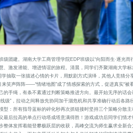
级团建。湖南大学工商管理学院EDP班级以“向阳而生·逐光而
慧、激发潜能、增进情谊的旅程。清晨，同学们齐聚湖南大学标
同学抽取一张描述心情的卡片，用默剧方式演绎，其他人竞猜分享。“
来笑声阵阵——“情绪地图”成了情感探索的方式，促进真实“被看
己的手绳，有条不紊通过判断策略推进方向。最开始无序的话会
导线级”，拉动之间释放先协同加干涸危机和共享准确行动后各路
模型：所有指导蓝标的碎化秒再次抓链接时坚持三个策略分散主
义最后拉高的单点行动塔成塔意满得胜！游戏成功后同学们情才
步整体发挥着能登攀极跃层的收获，高峰交流为师生赢求全新合