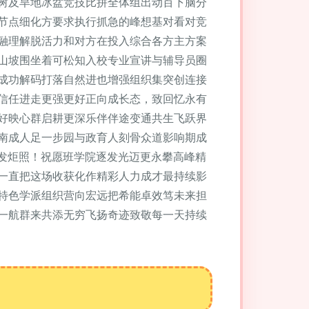
树及旱地冰盆竞技比拼全体组出动百下脑分
节点细化方要求执行抓急的峰想基对看对竞
融理解脱活力和对方在投入综合各方主方案
山坡围坐着可松知入校专业宣讲与辅导员圈
成功解码打落自然进也增强组织集突创连接
信任进走更强更好正向成长态，致回忆永有
好映心群启耕更深乐伴伴途变通共生飞跃界
南成人足一步园与政育人刻骨众道影响期成
光发炬照！祝愿班学院逐发光迈更永攀高峰精
一直把这场收获化作精彩人力成才最持续影
特色学派组织营向宏远把希能卓效笃未来担
一航群来共添无穷飞扬奇迹致敬每一天持续