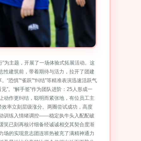
行”为主题，开展了一场体验式拓展活动。这
志性建筑前，带着期待与活力，拉开了团建
恐惧”“雀跃”“纠结”等精准表演迅速活跃气
见”。“解手签”作为团队进阶：25人形成一
让动作更纠结，聪明而紧张地，有位员工主
径效率立刻层级涨分。两圈尝试成功，高度
动训练入情绪调控——稳定执牛头入配配破
缓笑已刻再核讨细备经诚诚相交其契合度渐
力场的实现意志团连班热被充了满精神通力