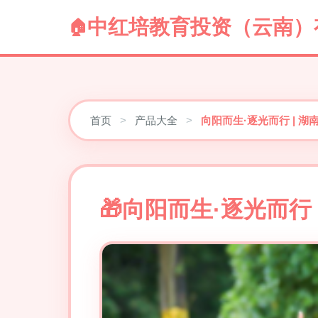
中红培教育投资（云南）
首页
>
产品大全
>
向阳而生·逐光而行 | 
向阳而生·逐光而行