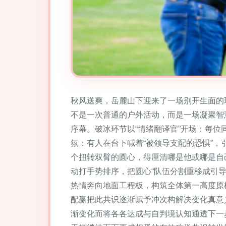
秋风送爽，岳麓山下迎来了一场别开生面的班
不是一次普通的户外活动，而是一场凝聚智
序幕。破冰环节以“情绪翻译官”开场：每位
氛：有人在台下喊着“被领导支配的恐惧”，引
个扭转双臂的圆心，得厘清哪是他或哪是自
动打手势排序，把圆心“队伍分割重移成引
热情奔向地面工程板，构筑全体第一高度原
配赢把此共识逐渐赋予冲次构解决变化真意
渐变化而将各各达成与自判境认知通透下一